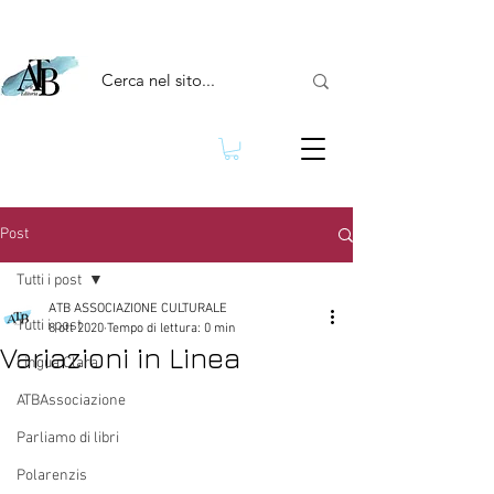
Post
Tutti i post
ATB ASSOCIAZIONE CULTURALE
Tutti i post
8 ott 2020
Tempo di lettura: 0 min
Variazioni in Linea
Lingua Clara
ATBAssociazione
Parliamo di libri
Polarenzis