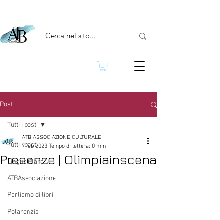
Post
Tutti i post
ATB ASSOCIAZIONE CULTURALE
Tutti i post
7 feb 2023
Tempo di lettura: 0 min
Presenze | Olimpiainscena
Lingua Clara
ATBAssociazione
Parliamo di libri
Polarenzis