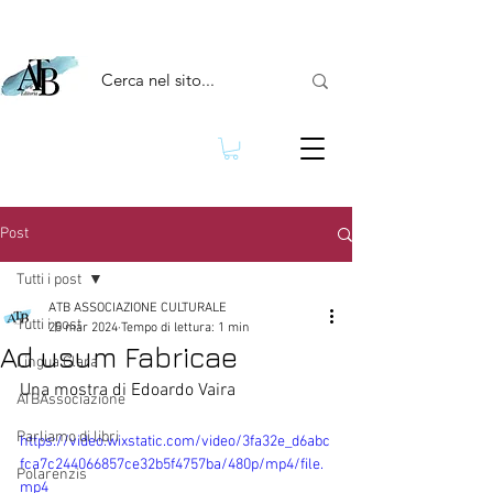
Post
Tutti i post
ATB ASSOCIAZIONE CULTURALE
Tutti i post
25 mar 2024
Tempo di lettura: 1 min
Ad usum Fabricae
Lingua Clara
Una mostra di Edoardo Vaira
ATBAssociazione
Parliamo di libri
https://video.wixstatic.com/video/3fa32e_d6abc
fca7c244066857ce32b5f4757ba/480p/mp4/file.
Polarenzis
mp4