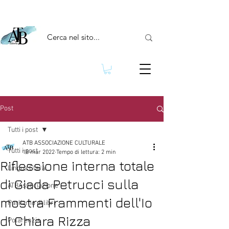
Post
Tutti i post
ATB ASSOCIAZIONE CULTURALE
Tutti i post
18 mar 2022
Tempo di lettura: 2 min
Riflessione interna totale
Lingua Clara
di Giada Petrucci sulla
ATBAssociazione
mostra Frammenti dell'Io
Parliamo di libri
di Chiara Rizza
Polarenzis