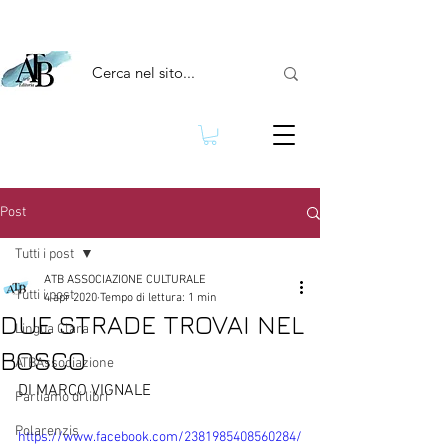
Post
Tutti i post
ATB ASSOCIAZIONE CULTURALE
Tutti i post
4 apr 2020
Tempo di lettura: 1 min
DUE STRADE TROVAI NEL
Lingua Clara
BOSCO
ATBAssociazione
DI MARCO VIGNALE
Parliamo di libri
Polarenzis
https://www.facebook.com/2381985408560284/