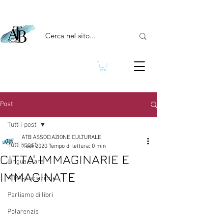
Post
Tutti i post
ATB ASSOCIAZIONE CULTURALE
Tutti i post
7 set 2020
Tempo di lettura: 0 min
CITTA' IMMAGINARIE E
Lingua Clara
IMMAGINATE
ATBAssociazione
Parliamo di libri
Polarenzis