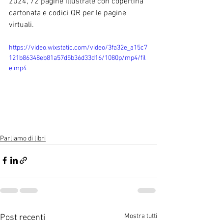
2024, 72 pagine illustrate con copertina 
cartonata e codici QR per le pagine 
virtuali.
https://video.wixstatic.com/video/3fa32e_a15c7
121b86348eb81a57d5b36d33d16/1080p/mp4/fil
e.mp4
Parliamo di libri
Mostra tutti
Post recenti