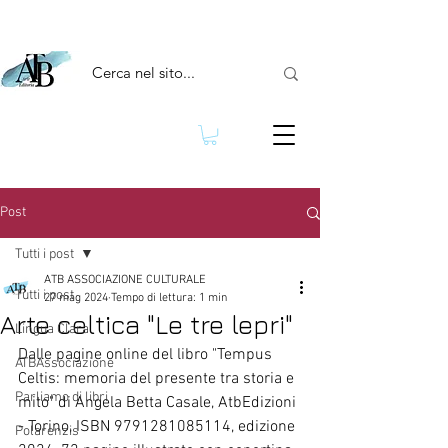
Post
Tutti i post
ATB ASSOCIAZIONE CULTURALE
Tutti i post
27 mag 2024
Tempo di lettura: 1 min
Arte celtica "Le tre lepri"
Lingua Clara
Dalle pagine online del libro "Tempus 
ATBAssociazione
Celtis: memoria del presente tra storia e 
Parliamo di libri
mito" di Angela Betta Casale, AtbEdizioni 
- Torino, ISBN 9791281085114, edizione 
Polarenzis