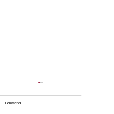
Commenti
Ahmed Elsharif