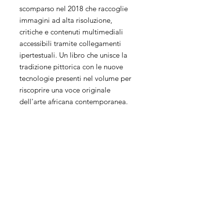
scomparso nel 2018 che raccoglie
immagini ad alta risoluzione,
critiche e contenuti multimediali
accessibili tramite collegamenti
ipertestuali. Un libro che unisce la
tradizione pittorica con le nuove
tecnologie presenti nel volume per
riscoprire una voce originale
dell'arte africana contemporanea.
Privacy Policy
Benefici fiscali
Contatti
Le immagini, le riproduzioni e le citazioni