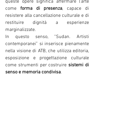
queste opere significa affermare l’arte 
come 
forma di presenza
, capace di 
resistere alla cancellazione culturale e di 
restituire dignità a esperienze 
marginalizzate.
In questo senso, “Sudan. Artisti 
contemporanei” si inserisce pienamente 
nella visione di ATB, che utilizza editoria, 
esposizione e progettazione culturale 
come strumenti per costruire 
sistemi di 
senso e memoria condivisa
.
SUDAN. Artisti contemporanei - 
ATB 
Associazione Culturale - Via Riccardo 
Sineo 10, Torino
12 – 26 maggio 2026 -  Vernissage: 12 
maggio 2026, ore 18:00  Orari: mer–ven 
15:30–18:30sabato e altri orari su 
appuntamento