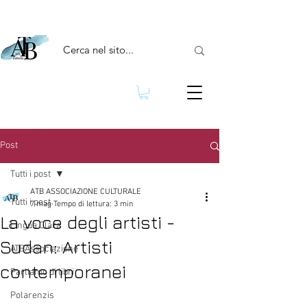
Post
Tutti i post
ATB ASSOCIAZIONE CULTURALE
Tutti i post
7 mag
Tempo di lettura: 3 min
La voce degli artisti -
Lingua Clara
Sudan: Artisti
ATBAssociazione
contemporanei
Parliamo di libri
Polarenzis