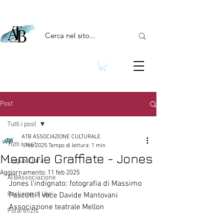
Post
Tutti i post
ATB ASSOCIAZIONE CULTURALE
Tutti i post
1 feb 2025
Tempo di lettura: 1 min
Memorie Graffiate - Jones
Lingua Clara
Aggiornamento:
11 feb 2025
ATBAssociazione
Jones l'indignato: fotografia di Massimo 
Parliamo di libri
Pascutti
 | voce Davide Mantovani 
Associazione teatrale Mellon
Polarenzis