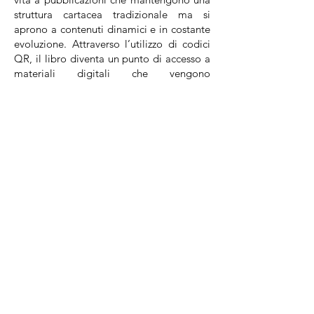
struttura cartacea tradizionale ma si
aprono a contenuti dinamici e in costante
evoluzione. Attraverso l’utilizzo di codici
QR, il libro diventa un punto di accesso a
materiali digitali che vengono
periodicamente aggiornati, estendendo la
narrazione oltre i confini della pagina e
trasformando l’opera in un portale verso
un ambiente narrativo più ampio.
L’ergodicità riflette una condizione
naturale del pensiero umano: mentre
pensiamo e scriviamo, le parole si
affollano, si sovrappongono, si dissolvono
e riemergono, spesso fondendosi con
immagini e intuizioni visive. Le
pubblicazioni ergodiche di AtbEdizioni
cercano di restituire questa complessità,
traducendo sulla pagina il movimento
stesso del pensiero e offrendo al lettore
un’esperienza di lettura che è, al tempo
stesso, percorso, esplorazione e atto