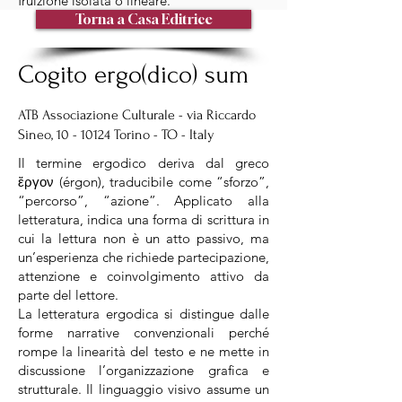
fruizione isolata o lineare.
Torna a Casa Editrice
Cogito ergo(dico) sum
ATB Associazione Culturale - via Riccardo
Sineo,
10 - 10124
Torino - TO - Italy
Il termine ergodico deriva dal greco
ἔργον (érgon), traducibile come “sforzo”,
“percorso”, “azione”. Applicato alla
letteratura, indica una forma di scrittura in
cui la lettura non è un atto passivo, ma
un’esperienza che richiede partecipazione,
attenzione e coinvolgimento attivo da
parte del lettore.
La letteratura ergodica si distingue dalle
forme narrative convenzionali perché
rompe la linearità del testo e ne mette in
discussione l’organizzazione grafica e
strutturale. Il linguaggio visivo assume un