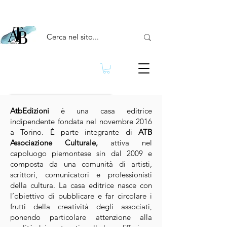
Torna a Casa Editrice
ATB Associazione Culturale - via Riccardo
AtbEdizioni
AtbEdizioni
è una casa editrice
Sineo,
10 - 10124
Torino - TO - Italy
indipendente fondata nel novembre 2016
a Torino. È parte integrante di
ATB
Associazione Culturale,
attiva nel
capoluogo piemontese sin dal 2009 e
composta da una comunità di artisti,
scrittori, comunicatori e professionisti
della cultura. La casa editrice nasce con
l’obiettivo di pubblicare e far circolare i
frutti della creatività degli associati,
ponendo particolare attenzione alla