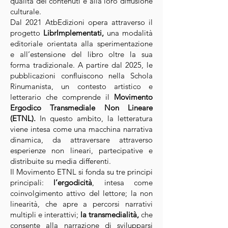
qualità dei contenuti e alla loro diffusione
culturale.
Dal 2021 AtbEdizioni opera attraverso il
progetto
LibrImplementati,
una modalità
editoriale orientata alla sperimentazione
e all’estensione del libro oltre la sua
forma tradizionale. A partire dal 2025, le
pubblicazioni confluiscono nella Schola
Rinumanista, un contesto artistico e
letterario che comprende il
Movimento
Ergodico Transmediale Non Lineare
(ETNL).
In questo ambito, la letteratura
viene intesa come una macchina narrativa
dinamica, da attraversare attraverso
esperienze non lineari, partecipative e
distribuite su media differenti.
Il Movimento ETNL si fonda su tre principi
principali:
l’ergodicità
, intesa come
coinvolgimento attivo del lettore; la non
linearità, che apre a percorsi narrativi
multipli e interattivi;
la transmedialità,
che
consente alla narrazione di svilupparsi