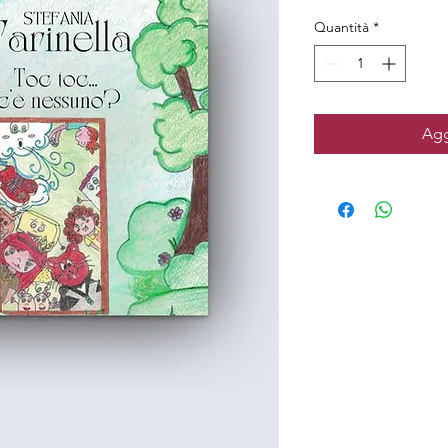
Quantità
*
Agg