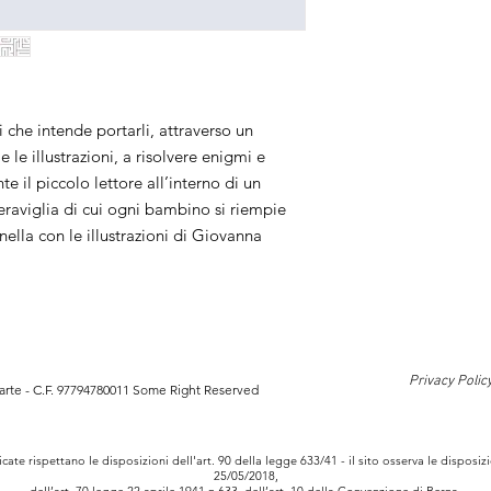
i che intende portarli, attraverso un
 le illustrazioni, a risolvere enigmi e
e il piccolo lettore all’interno di un
meraviglia di cui ogni bambino si riempie
inella con le illustrazioni di Giovanna
Privacy Polic
'arte - C.F. 97794780011 Some Right Reserved
licate rispettano le disposizioni dell'art. 90 della legge 633/41 - il sito osserva le dispo
25/05/2018,