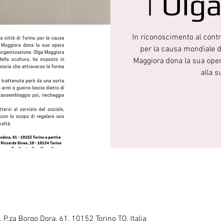
| Olg
In riconoscimento al contr
per la causa mondiale de
Maggiora dona la sua ope
alla s
 P.za Borgo Dora, 61, 10152 Torino TO, Italia