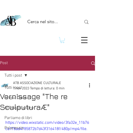
Post
Tutti i post
ATB ASSOCIAZIONE CULTURALE
Tutti i post
7 nov 2022
Tempo di lettura: 0 min
Vernissage "The re
Lingua Clara
SculputuraÆ"
ATBAssociazione
Parliamo di libri
https://video.wixstatic.com/video/3fa32e_11b76
Polarenzis
ca178ad4785872b7d43f316418f/480p/mp4/file.